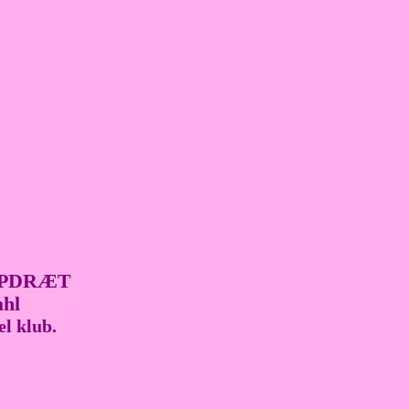
OPDRÆT
ahl
l klub.