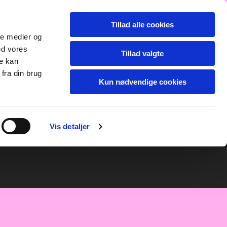
Dansk
Tillad alle cookies
ale medier og
ed vores
Tillad valgte
re kan
fra din brug
Kun nødvendige cookies
Vis detaljer
e kuld
PRArcd4
Info
Om racen