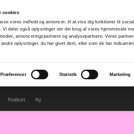
 cookies
passe vores indhold og annoncer, til at vise dig funktioner til soci
S
fik. Vi deler også oplysninger om din brug af vores hjemmeside m
 medier, annonceringspartnere og analysepartnere. Vores partne
ndre oplysninger, du har givet dem, eller som de har indsamlet 
Præferencer
Statistik
Marketing
lik
Thea
Zik-Zak
Z
Jamie
Mayzie
Gaml
Postkort
Ny