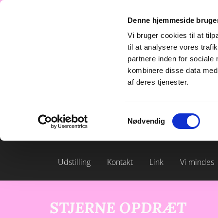
Denne hjemmeside bruger
Vi bruger cookies til at til
KENNEL STJERNEDRY
til at analysere vores tra
Opdræt af Japansk Spids
partnere inden for sociale
kombinere disse data med a
af deres tjenester.
Samtykkevalg
Nødvendig
Velkommen
Hvem er vi
Hvalpe
Ma
Udstilling
Kontakt
Link
Vi mindes
STJERNE OPDRÆT