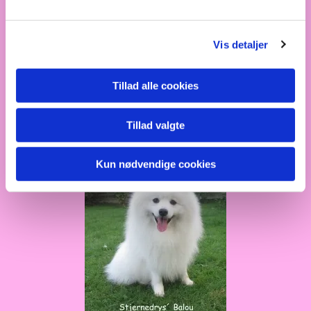
Vis detaljer
Tillad alle cookies
Tillad valgte
Balou
Kun nødvendige cookies