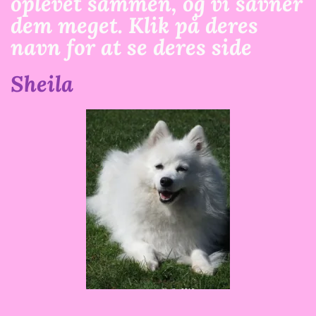
oplevet sammen, og vi savner
dem meget. Klik på deres
navn for at se deres side
Sheila