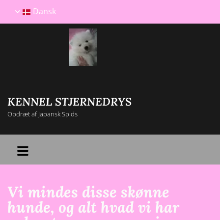
Dansk
KENNEL STJERNEDRYS
Opdræt af Japansk Spids
Vi mindes disse skønne
hunde, og alt hvad vi har